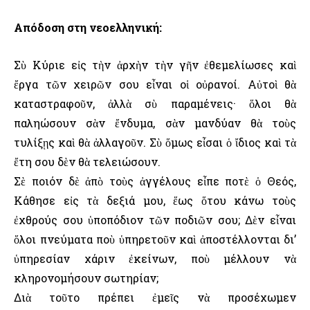
Απόδοση στη νεοελληνική:
Σὺ Κύριε εἰς τὴν ἀρχὴν τὴν γῆν ἐθεμελίωσες καὶ
ἔργα τῶν χειρῶν σου εἶναι οἱ οὐρανοί. Αὐτοὶ θὰ
καταστραφοῦν, ἀλλὰ σὺ παραμένεις· ὅλοι θὰ
παληώσουν σὰν ἔνδυμα, σὰν μανδύαν θὰ τοὺς
τυλίξῃς καὶ θὰ ἀλλαγοῦν. Σὺ ὅμως εἶσαι ὁ ἴδιος καὶ τὰ
ἔτη σου δὲν θὰ τελειώσουν.
Σὲ ποιόν δὲ ἀπὸ τοὺς ἀγγέλους εἶπε ποτὲ ὁ Θεός,
Κάθησε εἰς τὰ δεξιά μου, ἕως ὅτου κάνω τοὺς
ἐχθρούς σου ὑποπόδιον τῶν ποδιῶν σου; Δὲν εἶναι
ὅλοι πνεύματα ποὺ ὑπηρετοῦν καὶ ἀποστέλλονται δι’
ὑπηρεσίαν χάριν ἐκείνων, ποὺ μέλλουν νὰ
κληρονομήσουν σωτηρίαν;
Διὰ τοῦτο πρέπει ἐμεῖς νὰ προσέχωμεν