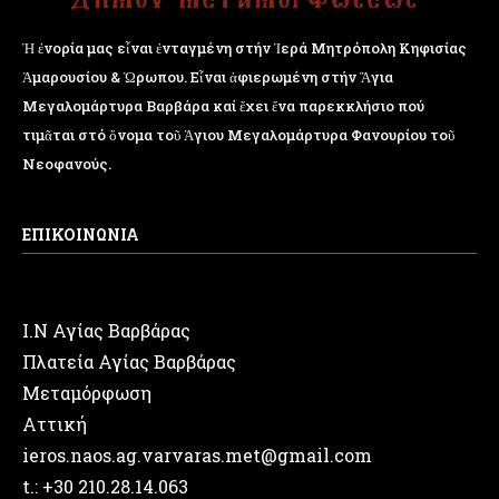
Ἡ ἐνορία μας εἶναι ἐνταγμένη στήν Ἱερά Μητρόπολη Κηφισίας
Ἁμαρουσίου & Ὠρωπου. Εἶναι ἀφιερωμένη στήν Ἅγια
Μεγαλομάρτυρα Βαρβάρα καί ἔχει ἕνα παρεκκλήσιο πού
τιμᾶται στό ὄνομα τοῦ Ἁγιου Μεγαλομάρτυρα Φανουρίου τοῦ
Νεοφανούς.
ΕΠΙΚΟΙΝΩΝΙΑ
Ι.Ν Αγίας Βαρβάρας
Πλατεία Αγίας Βαρβάρας
Μεταμόρφωση
Αττική
ieros.naos.ag.varvaras.met@gmail.com
t.: +30 210.28.14.063