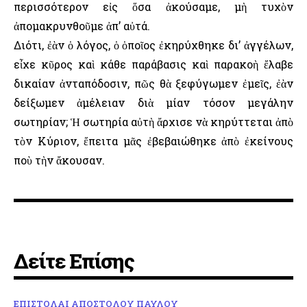
περισσότερον εἰς ὅσα ἀκούσαμε, μὴ τυχὸν
ἀπομακρυνθοῦμε ἀπ’ αὐτά.
Διότι, ἐὰν ὁ λόγος, ὁ ὁποῖος ἐκηρύχθηκε δι’ ἀγγέλων,
εἶχε κῦρος καὶ κάθε παράβασις καὶ παρακοὴ ἔλαβε
δικαίαν ἀνταπόδοσιν, πῶς θὰ ξεφύγωμεν ἐμεῖς, ἐὰν
δείξωμεν ἀμέλειαν διὰ μίαν τόσον μεγάλην
σωτηρίαν; Ἡ σωτηρία αὐτὴ ἄρχισε νὰ κηρύττεται ἀπὸ
τὸν Κύριον, ἔπειτα μᾶς ἐβεβαιώθηκε ἀπὸ ἐκείνους
ποὺ τὴν ἄκουσαν.
Δείτε Επίσης
ΕΠΙΣΤΟΛΑΙ ΑΠΟΣΤΟΛΟΥ ΠΑΥΛΟΥ