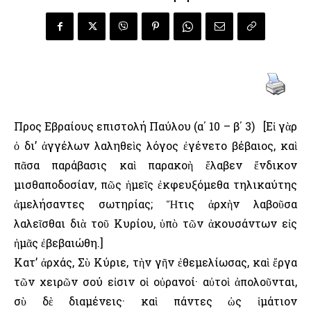
Προς Εβραίους επιστολή Παύλου (α΄ 10 – β΄ 3) [Εἰ γὰρ
ὁ δι’ ἀγγέλων λαληθεὶς λόγος ἐγένετο βέβαιος, καὶ
πᾶσα παράβασις καὶ παρακοὴ ἔλαβεν ἔνδικον
μισθαποδοσίαν, πῶς ἡμεῖς ἐκφευξόμεθα τηλικαύτης
ἀμελήσαντες σωτηρίας; Ἥτις ἀρχὴν λαβοῦσα
λαλεῖσθαι διὰ τοῦ Κυρίου, ὑπὸ τῶν ἀκουσάντων εἰς
ἡμᾶς ἐβεβαιώθη.]
Κατ’ ἀρχάς, Σὺ Κύριε, τὴν γῆν ἐθεμελίωσας, καὶ ἔργα
τῶν χειρῶν σού εἰσιν οἱ οὐρανοί· αὐτοὶ ἀπολοῦνται,
σὺ δὲ διαμένεις· καὶ πάντες ὡς ἱμάτιον