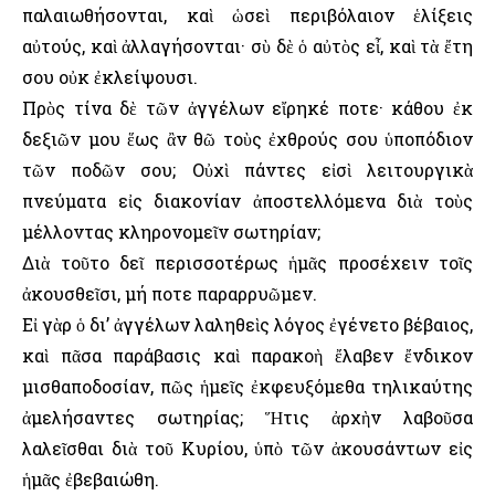
παλαιωθήσονται, καὶ ὡσεὶ περιβόλαιον ἑλίξεις
αὐτούς, καὶ ἀλλαγήσονται· σὺ δὲ ὁ αὐτὸς εἶ, καὶ τὰ ἔτη
σου οὐκ ἐκλείψουσι.
Πρὸς τίνα δὲ τῶν ἀγγέλων εἴρηκέ ποτε· κάθου ἐκ
δεξιῶν μου ἕως ἂν θῶ τοὺς ἐχθρούς σου ὑποπόδιον
τῶν ποδῶν σου; Οὐχὶ πάντες εἰσὶ λειτουργικὰ
πνεύματα εἰς διακονίαν ἀποστελλόμενα διὰ τοὺς
μέλλοντας κληρονομεῖν σωτηρίαν;
Διὰ τοῦτο δεῖ περισσοτέρως ἡμᾶς προσέχειν τοῖς
ἀκουσθεῖσι, μή ποτε παραρρυῶμεν.
Εἰ γὰρ ὁ δι’ ἀγγέλων λαληθεὶς λόγος ἐγένετο βέβαιος,
καὶ πᾶσα παράβασις καὶ παρακοὴ ἔλαβεν ἔνδικον
μισθαποδοσίαν, πῶς ἡμεῖς ἐκφευξόμεθα τηλικαύτης
ἀμελήσαντες σωτηρίας; Ἥτις ἀρχὴν λαβοῦσα
λαλεῖσθαι διὰ τοῦ Κυρίου, ὑπὸ τῶν ἀκουσάντων εἰς
ἡμᾶς ἐβεβαιώθη.