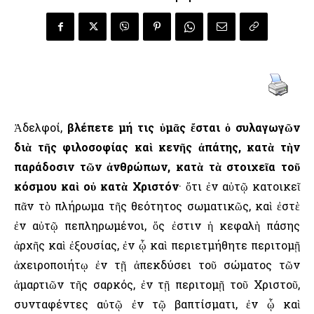
Ἀδελφοί,
βλέπετε μή τις ὑμᾶς ἔσται ὁ συλαγωγῶν
διὰ τῆς φιλοσοφίας καὶ κενῆς ἀπάτης, κατὰ τὴν
παράδοσιν τῶν ἀνθρώπων, κατὰ τὰ στοιχεῖα τοῦ
κόσμου καὶ οὐ κατὰ Χριστόν
· ὅτι ἐν αὐτῷ κατοικεῖ
πᾶν τὸ πλήρωμα τῆς θεότητος σωματικῶς, καὶ ἐστὲ
ἐν αὐτῷ πεπληρωμένοι, ὅς ἐστιν ἡ κεφαλὴ πάσης
ἀρχῆς καὶ ἐξουσίας, ἐν ᾧ καὶ περιετμήθητε περιτομῇ
ἀχειροποιήτῳ ἐν τῇ ἀπεκδύσει τοῦ σώματος τῶν
ἁμαρτιῶν τῆς σαρκός, ἐν τῇ περιτομῇ τοῦ Χριστοῦ,
συνταφέντες αὐτῷ ἐν τῷ βαπτίσματι, ἐν ᾧ καὶ