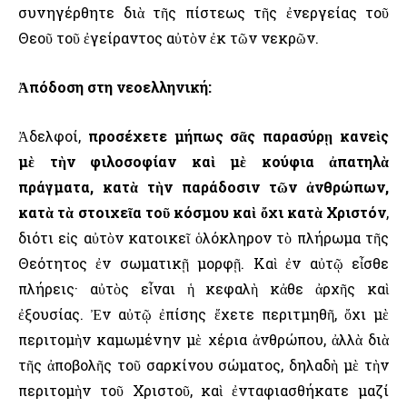
συνηγέρθητε διὰ τῆς πίστεως τῆς ἐνεργείας τοῦ
Θεοῦ τοῦ ἐγείραντος αὐτὸν ἐκ τῶν νεκρῶν.
Ἀπόδοση στη νεοελληνική:
Ἀδελφοί,
προσέχετε μήπως σᾶς παρασύρῃ κανεὶς
μὲ τὴν φιλοσοφίαν καὶ μὲ κούφια ἀπατηλὰ
πράγματα, κατὰ τὴν παράδοσιν τῶν ἀνθρώπων,
κατὰ τὰ στοιχεῖα τοῦ κόσμου καὶ ὄχι κατὰ Χριστόν
,
διότι εἰς αὐτὸν κατοικεῖ ὁλόκληρον τὸ πλήρωμα τῆς
Θεότητος ἐν σωματικῇ μορφῇ. Καὶ ἐν αὐτῷ εἶσθε
πλήρεις· αὐτὸς εἶναι ἡ κεφαλὴ κἀθε ἀρχῆς καὶ
ἐξουσίας. Ἐν αὐτῷ ἐπίσης ἔχετε περιτμηθῆ, ὄχι μὲ
περιτομὴν καμωμένην μὲ χέρια ἀνθρώπου, ἀλλὰ διὰ
τῆς ἀποβολῆς τοῦ σαρκίνου σώματος, δηλαδὴ μὲ τὴν
περιτομὴν τοῦ Χριστοῦ, καὶ ἐνταφιασθήκατε μαζί