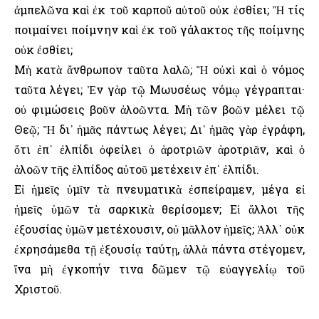
ἀμπελῶνα καὶ ἐκ τοῦ καρποῦ αὐτοῦ οὐκ ἐσθίει; Ἢ τίς
ποιμαίνει ποίμνην καὶ ἐκ τοῦ γάλακτος τῆς ποίμνης
οὐκ ἐσθίει;
Μὴ κατὰ ἄνθρωπον ταῦτα λαλῶ; Ἢ οὐχὶ καὶ ὁ νόμος
ταῦτα λέγει; Ἐν γὰρ τῷ Μωυσέως νόμῳ γέγραπται·
οὐ φιμώσεις βοῦν ἀλοῶντα. Μὴ τῶν βοῶν μέλει τῷ
Θεῷ; Ἢ δι᾿ ἡμᾶς πάντως λέγει; Δι᾿ ἡμᾶς γὰρ ἐγράφη,
ὅτι ἐπ᾿ ἐλπίδι ὀφείλει ὁ ἀροτριῶν ἀροτριᾶν, καὶ ὁ
ἀλοῶν τῆς ἐλπίδος αὐτοῦ μετέχειν ἐπ᾿ ἐλπίδι.
Εἰ ἡμεῖς ὑμῖν τὰ πνευματικὰ ἐσπείραμεν, μέγα εἰ
ἡμεῖς ὑμῶν τὰ σαρκικὰ θερίσομεν; Εἰ ἄλλοι τῆς
ἐξουσίας ὑμῶν μετέχουσιν, οὐ μᾶλλον ἡμεῖς; Ἀλλ᾿ οὐκ
ἐχρησάμεθα τῇ ἐξουσίᾳ ταύτῃ, ἀλλὰ πάντα στέγομεν,
ἵνα μὴ ἐγκοπήν τινα δῶμεν τῷ εὐαγγελίῳ τοῦ
Χριστοῦ.