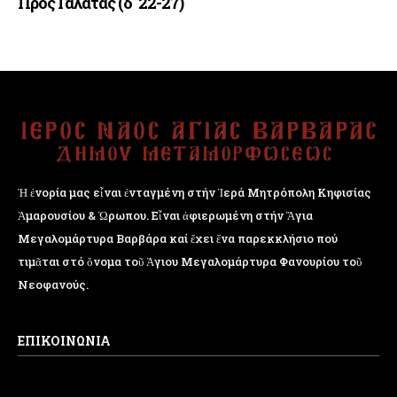
Προς Γαλάτας (δ΄ 22-27)
Ἡ ἐνορία μας εἶναι ἐνταγμένη στήν Ἱερά Μητρόπολη Κηφισίας
Ἁμαρουσίου & Ὠρωπου. Εἶναι ἀφιερωμένη στήν Ἅγια
Μεγαλομάρτυρα Βαρβάρα καί ἔχει ἕνα παρεκκλήσιο πού
τιμᾶται στό ὄνομα τοῦ Ἁγιου Μεγαλομάρτυρα Φανουρίου τοῦ
Νεοφανούς.
ΕΠΙΚΟΙΝΩΝΙΑ