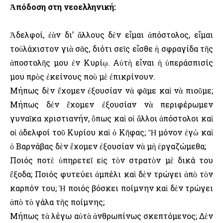
Ἀπόδοση στη νεοελληνική:
Ἀδελφοί, ἐὰν δι’ ἄλλους δὲν εἶμαι ἀπόστολος, εἶμαι
τοὐλάχιστον γιὰ σᾶς, διότι σεῖς εἶσθε ἡ σφραγίδα τῆς
ἀποστολῆς μου ἐν Κυρίῳ. Αὐτὴ εἶναι ἡ ὑπεράσπισίς
μου πρὸς ἐκείνους ποὺ μὲ ἐπικρίνουν.
Μήπως δὲν ἔχομεν ἐξουσίαν νὰ φᾶμε καὶ νὰ πιοῦμε;
Μήπως δὲν ἔχομεν ἐξουσίαν νὰ περιφέρωμεν
γυναῖκα χριστιανήν, ὅπως καὶ οἱ ἄλλοι ἀπόστολοι καὶ
οἱ ἀδελφοί τοῦ Κυρίου καὶ ὁ Κῆφας; Ἢ μόνον ἐγὼ καὶ
ὁ Βαρνάβας δὲν ἔχομεν ἐξουσίαν νὰ μὴ ἐργαζώμεθα;
Ποιός ποτὲ ὑπηρετεῖ εἰς τὸν στρατὸν μὲ δικά του
ἔξοδα; Ποιός φυτεύει ἀμπέλι καὶ δὲν τρώγει ἀπὸ τὸν
καρπόν του; Ὴ ποιός βόσκει ποίμνην καὶ δὲν τρώγει
ἀπὸ τὸ γάλα τῆς ποίμνης;
Μήπως τὰ λέγω αὐτὰ ἀνθρωπίνως σκεπτόμενος; Δὲν