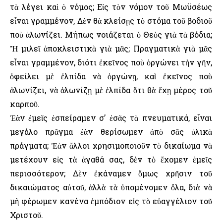
τὰ λέγει καὶ ὁ νόμος; Εἰς τὸν νόμον τοῦ Μωϋσέως
εἶναι γραμμένον, Δὲν θὰ κλείσῃς τὸ στόμα τοῦ βοδιοῦ
ποὺ ἀλωνίζει. Μήπως νοιάζεται ὁ Θεὸς γιὰ τὰ βόδια;
Ἢ μιλεῖ ἀποκλειστικὰ γιὰ μᾶς; Πραγματικὰ γιὰ μᾶς
εἶναι γραμμένον, διότι ἐκεῖνος ποὺ ὀργώνει τὴν γῆν,
ὀφείλει μὲ ἐλπίδα νὰ ὀργώνῃ, καὶ ἐκεῖνος ποὺ
ἁλωνίζει, νὰ ἁλωνίζῃ μὲ ἐλπίδα ὅτι θὰ ἔχῃ μέρος τοῦ
καρποῦ.
Ἐὰν ἐμεῖς ἐσπείραμεν σ’ ἐσᾶς τὰ πνευματικά, εἶναι
μεγάλο πρᾶγμα ἐὰν θερίσωμεν ἀπὸ σᾶς ὑλικὰ
πράγματα; Ἐὰν ἄλλοι χρησιμοποιοῦν τὸ δικαίωμα νὰ
μετέχουν εἰς τὰ ἀγαθά σας, δὲν τὸ ἔχομεν ἐμεῖς
περισσότερον; Δὲν ἐκάναμεν ὅμως χρῆσιν τοῦ
δικαιώματος αὐτοῦ, ἀλλὰ τὰ ὑπομένομεν ὅλα, διὰ νὰ
μὴ φέρωμεν κανένα ἐμπόδιον εἰς τὸ εὐαγγέλιον τοῦ
Χριστοῦ.