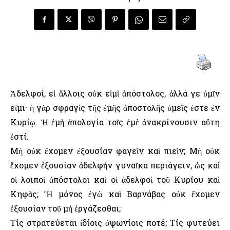
Ἀδελφοί, εἰ ἄλλοις οὐκ εἰμὶ ἀπόστολος, ἀλλά γε ὑμῖν
εἰμι· ἡ γὰρ σφραγὶς τῆς ἐμῆς ἀποστολῆς ὑμεῖς ἐστε ἐν
Κυρίῳ. Ἡ ἐμὴ ἀπολογία τοῖς ἐμὲ ἀνακρίνουσιν αὕτη
ἐστί.
Μὴ οὐκ ἔχομεν ἐξουσίαν φαγεῖν καὶ πιεῖν; Μὴ οὐκ
ἔχομεν ἐξουσίαν ἀδελφὴν γυναῖκα περιάγειν, ὡς καὶ
οἱ λοιποὶ ἀπόστολοι καὶ οἱ ἀδελφοὶ τοῦ Κυρίου καὶ
Κηφᾶς; Ἢ μόνος ἐγὼ καὶ Βαρνάβας οὐκ ἔχομεν
ἐξουσίαν τοῦ μὴ ἐργάζεσθαι;
Τίς στρατεύεται ἰδίοις ὀψωνίοις ποτέ; Τίς φυτεύει