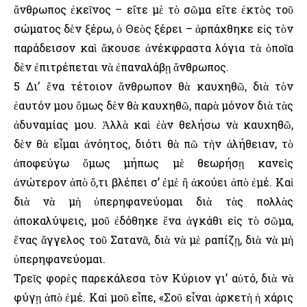
ἄνθρωπος ἐκεῖνος – εἴτε μὲ τὸ σῶμα εἴτε ἐκτὸς τοῦ
σώματος δὲν ξέρω, ὁ Θεὸς ξέρει – ἁρπάχθηκε εἰς τὸν
παράδεισον καὶ ἄκουσε ἀνέκφραστα λόγια τὰ ὁποῖα
δὲν ἐπιτρέπεται νὰ ἐπαναλάβῃ ἄνθρωπος.
5 Δι’ ἕνα τέτοιον ἄνθρωπον θὰ καυχηθῶ, διὰ τὸν
ἑαυτόν μου ὅμως δὲν θὰ καυχηθῶ, παρὰ μόνον διὰ τὰς
ἀδυναμίας μου. Ἀλλὰ καὶ ἐὰν θελήσω νὰ καυχηθῶ,
δὲν θὰ εἶμαι ἀνόητος, διότι θὰ πῶ τὴν ἀλήθειαν, τὸ
ἀποφεύγω ὅμως μήπως μὲ θεωρήσῃ κανεὶς
ἀνώτερον ἀπὸ ὅ,τι βλέπει σ’ ἐμὲ ἢ ἀκούει ἀπὸ ἐμέ. Καὶ
διὰ νὰ μὴ ὑπερηφανεύομαι διὰ τὰς πολλὰς
ἀποκαλύψεις, μοῦ ἐδόθηκε ἕνα ἀγκάθι εἰς τὸ σῶμα,
ἕνας ἄγγελος τοῦ Σατανᾶ, διὰ νὰ μὲ ραπίζῃ, διὰ νὰ μὴ
ὑπερηφανεύομαι.
Τρεῖς φορὲς παρεκάλεσα τὸν Κύριον γι’ αὐτό, διὰ νὰ
φύγῃ ἀπὸ ἐμέ. Καὶ μοῦ εἶπε, «Σοῦ εἶναι ἀρκετὴ ἡ χάρις