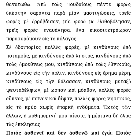
θανατωθῶ. Ἀπὸ τοὺς Ἰουδαίους πέντε φορὲς
ὑπέστην σαράντα παρὰ μίαν μαστιγώσεις, τρεῖς
φορὲς μὲ ἐρράβδισαν, μία φορὰ μὲ ἐλιθοβόλησαν,
τρεῖς φορὲς ἐναυάγησα, ἕνα εἰκοσιτετράωρον
παρασυρόμουν εἰς τὸ πέλαγος.
Σὲ ὁδοιπορίες πολλὲς φορές, μὲ κινδύνους ἀπὸ
ποταμούς, μὲ κινδύνους ἀπὸ ληστάς, κινδύνους ἀπὸ
τοὺς ὁμοεθνεῖς μου, κινδύνους ἀπὸ τοὺς ἐθνικούς,
κινδύνους εἰς τὴν πόλιν, κινδύνους εἰς ἔρημα μέρη,
κινδύνους εἰς τὴν θάλασσαν, κινδύνους μεταξὺ
ψευταδέλφων, μὲ κόπον καὶ μόχθον, πολλὲς φορὲς
ἄϋπνος, μὲ πεῖναν καὶ δίψαν, πολλὲς φορὲς νηστικός,
εἰς τὸ κρύο χωρὶς ἐπαρκῆ ἐνδύματα. Ἐκτὸς τῶν
ἄλλων, ἡ καθημερινή μου πίεσις, ἡ μέριμνα δι’ ὅλας
τὰς ἐκκλησίας.
Ποιός ἀσθενεῖ καὶ δὲν ἀσθενῶ καὶ ἐγώ; Ποιός