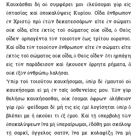
Καυχάσθαι δὴ οὐ συμφέρει μοι· ἐλεύσομαι γὰρ εἰς
ὀπτασίας καὶ ἀποκαλύψεις Κυρίου. Οἶδα ἄνθρωπον
ἐν Χριστῷ πρὸ ἐτῶν δεκατεσσάρων· εἴτε ἐν σώματι
οὐκ οἶδα, εἴτε ἐκτὸς τοῦ σώματος οὐκ οἶδα, ὁ Θεὸς
οἶδεν· ἁρπαγέντα τὸν τοιοῦτον ἕως τρίτου οὐρανοῦ.
Καὶ οἶδα τὸν τοιοῦτον ἄνθρωπον· εἴτε ἐν σώματι εἴτε
ἐκτὸς τοῦ σώματος οὐκ οἶδα, ὁ Θεὸς οἶδεν· ὅτι ἡρπάγη
εἰς τὸν παράδεισον καὶ ἤκουσεν ἄρρητα ρήματα, ἃ
οὐκ ἐξὸν ἀνθρώπῳ λαλῆσαι.
Ὑπὲρ τοῦ τοιούτου καυχήσομαι, ὑπὲρ δὲ ἐμαυτοῦ οὐ
καυχήσομαι εἰ μὴ ἐν ταῖς ἀσθενείαις μου. Ἐὰν γὰρ
θελήσω καυχήσασθαι, οὐκ ἔσομαι ἄφρων· ἀλήθειαν
γὰρ ἐρῶ· φείδομαι δὲ μή τις εἰς ἐμὲ λογίσηται ὑπὲρ ὃ
βλέπει με ἢ ἀκούει τι ἐξ ἐμοῦ. Καὶ τῇ ὑπερβολῇ τῶν
ἀποκαλύψεων ἵνα μὴ ὑπεραίρωμαι, ἐδόθη μοι σκόλοψ
τῇ σαρκί, ἄγγελος σατᾶν, ἵνα με κολαφίζῃ ἵνα μὴ