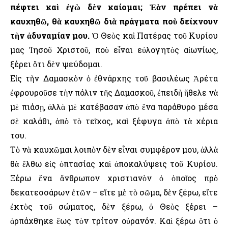
πέφτει καὶ ἐγὼ δὲν καίομαι; Ἐὰν πρέπει νὰ
καυχηθῶ, θὰ καυχηθῶ διὰ πράγματα ποὺ δείχνουν
τὴν ἀδυναμίαν μου.
Ὁ Θεὸς καὶ Πατέρας τοῦ Κυρίου
μας Ἰησοῦ Χριστοῦ, ποὺ εἶναι εὐλογητὸς αἰωνίως,
ξέρει ὅτι δὲν ψεύδομαι.
Εἰς τὴν Δαμασκὸν ὁ ἐθνάρχης τοῦ βασιλέως Ἀρέτα
ἐφρουροῦσε τὴν πόλιν τῆς Δαμασκοῦ, ἐπειδὴ ἤθελε νὰ
μὲ πιάσῃ, ἀλλὰ μὲ κατέβασαν ἀπὸ ἕνα παράθυρο μέσα
σὲ καλάθι, ἀπὸ τὸ τεῖχος, καὶ ξέφυγα ἀπὸ τὰ χέρια
του.
Τὸ νὰ καυχῶμαι λοιπὸν δὲν εἶναι συμφέρον μου, ἀλλὰ
θὰ ἔλθω εἰς ὀπτασίας καὶ ἀποκαλύψεις τοῦ Κυρίου.
Ξέρω ἕνα ἄνθρωπον χριστιανὸν ὁ ὁποῖος πρὸ
δεκατεσσάρων ἐτῶν – εἴτε μὲ τὸ σῶμα, δὲν ξέρω, εἴτε
ἐκτὸς τοῦ σώματος, δὲν ξέρω, ὁ Θεὸς ξέρει –
ἁρπάχθηκε ἕως τὸν τρίτον οὐρανόν. Καὶ ξέρω ὅτι ὁ