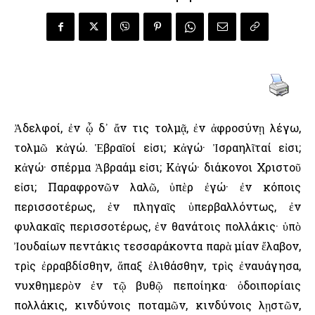
Ἀδελφοί, ἐν ᾧ δ᾿ ἄν τις τολμᾷ, ἐν ἀφροσύνῃ λέγω,
τολμῶ κἀγώ. Ἑβραῖοί εἰσι; κἀγώ· Ἰσραηλῖταί εἰσι;
κἀγώ· σπέρμα Ἀβραάμ εἰσι; Κἀγώ· διάκονοι Χριστοῦ
εἰσι; Παραφρονῶν λαλῶ, ὑπὲρ ἐγώ· ἐν κόποις
περισσοτέρως, ἐν πληγαῖς ὑπερβαλλόντως, ἐν
φυλακαῖς περισσοτέρως, ἐν θανάτοις πολλάκις· ὑπὸ
Ἰουδαίων πεντάκις τεσσαράκοντα παρὰ μίαν ἔλαβον,
τρὶς ἐρραβδίσθην, ἅπαξ ἐλιθάσθην, τρὶς ἐναυάγησα,
νυχθημερὸν ἐν τῷ βυθῷ πεποίηκα· ὁδοιπορίαις
πολλάκις, κινδύνοις ποταμῶν, κινδύνοις λῃστῶν,