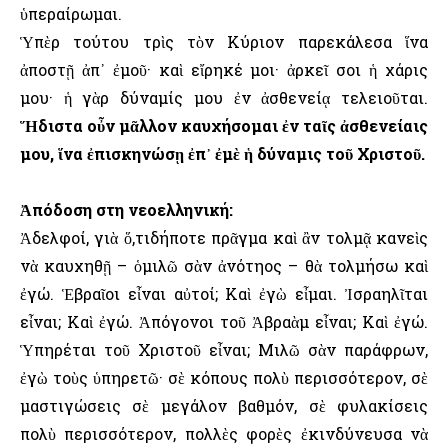
ὑπεραίρωμαι.
Ὑπὲρ τούτου τρὶς τὸν Κύριον παρεκάλεσα ἵνα
ἀποστῇ ἀπ᾿ ἐμοῦ· καὶ εἴρηκέ μοι· ἀρκεῖ σοι ἡ χάρις
μου· ἡ γὰρ δύναμίς μου ἐν ἀσθενείᾳ τελειοῦται.
Ἥδιστα οὖν μᾶλλον καυχήσομαι ἐν ταῖς ἀσθενείαις
μου, ἵνα ἐπισκηνώσῃ ἐπ᾿ ἐμὲ ἡ δύναμις τοῦ Χριστοῦ.
Ἀπόδοση στη νεοελληνική:
Ἀδελφοί, γιὰ ὅ,τιδήποτε πρᾶγμα καὶ ἂν τολμᾷ κανεὶς
νὰ καυχηθῇ – ὁμιλῶ σὰν ἀνότηος – θὰ τολμήσω καὶ
ἐγώ. Ἑβραῖοι εἶναι αὐτοί; Καὶ ἐγὼ εἶμαι. Ἰσραηλῖται
εἶναι; Καὶ ἐγώ. Ἀπόγονοι τοῦ Ἀβραὰμ εἶναι; Καὶ ἐγώ.
Ὑπηρέται τοῦ Χριστοῦ εἶναι; Μιλῶ σὰν παράφρων,
ἐγὼ τοὺς ὑπηρετῶ· σὲ κόπους πολὺ περισσότερον, σὲ
μαστιγώσεις σὲ μεγάλον βαθμόν, σὲ φυλακίσεις
πολὺ περισσότερον, πολλὲς φορὲς ἐκινδύνευσα νὰ