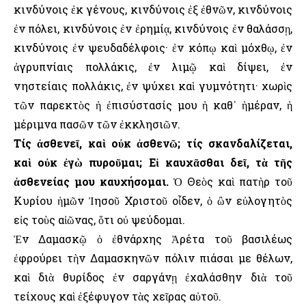
κινδύνοις ἐκ γένους, κινδύνοις ἐξ ἐθνῶν, κινδύνοις
ἐν πόλει, κινδύνοις ἐν ἐρημίᾳ, κινδύνοις ἐν θαλάσσῃ,
κινδύνοις ἐν ψευδαδέλφοις· ἐν κόπῳ καὶ μόχθῳ, ἐν
ἀγρυπνίαις πολλάκις, ἐν λιμῷ καὶ δίψει, ἐν
νηστείαις πολλάκις, ἐν ψύχει καὶ γυμνότητι· χωρὶς
τῶν παρεκτὸς ἡ ἐπισύστασίς μου ἡ καθ᾿ ἡμέραν, ἡ
μέριμνα πασῶν τῶν ἐκκλησιῶν.
Τίς ἀσθενεῖ, καὶ οὐκ ἀσθενῶ; τίς σκανδαλίζεται,
καὶ οὐκ ἐγὼ πυροῦμαι; Εἰ καυχᾶσθαι δεῖ, τὰ τῆς
ἀσθενείας μου καυχήσομαι.
Ὁ Θεὸς καὶ πατὴρ τοῦ
Κυρίου ἡμῶν Ἰησοῦ Χριστοῦ οἶδεν, ὁ ὢν εὐλογητὸς
εἰς τοὺς αἰῶνας, ὅτι οὐ ψεύδομαι.
Ἐν Δαμασκῷ ὁ ἐθνάρχης Ἀρέτα τοῦ βασιλέως
ἐφρούρει τὴν Δαμασκηνῶν πόλιν πιάσαι με θέλων,
καὶ διὰ θυρίδος ἐν σαργάνῃ ἐχαλάσθην διὰ τοῦ
τείχους καὶ ἐξέφυγον τὰς χεῖρας αὐτοῦ.