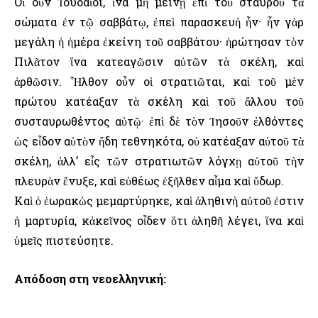
Οἱ οὖν Ἰουδαῖοι, ἵνα μὴ μείνῃ ἐπὶ τοῦ σταυροῦ τὰ
σώματα ἐν τῷ σαββάτῳ, ἐπεὶ παρασκευὴ ἦν· ἦν γὰρ
μεγάλη ἡ ἡμέρα ἐκείνη τοῦ σαββάτου· ἠρώτησαν τὸν
Πιλᾶτον ἵνα κατεαγῶσιν αὐτῶν τὰ σκέλη, καὶ
ἀρθῶσιν. Ἦλθον οὖν οἱ στρατιῶται, καὶ τοῦ μὲν
πρώτου κατέαξαν τὰ σκέλη καὶ τοῦ ἄλλου τοῦ
συσταυρωθέντος αὐτῷ· ἐπὶ δὲ τὸν Ἰησοῦν ἐλθόντες
ὡς εἶδον αὐτὸν ἤδη τεθνηκότα, οὐ κατέαξαν αὐτοῦ τὰ
σκέλη, ἀλλ’ εἷς τῶν στρατιωτῶν λόγχῃ αὐτοῦ τὴν
πλευρὰν ἔνυξε, καὶ εὐθέως ἐξῆλθεν αἷμα καὶ ὕδωρ.
Καὶ ὁ ἑωρακὼς μεμαρτύρηκε, καὶ ἀληθινὴ αὐτοῦ ἐστιν
ἡ μαρτυρία, κἀκεῖνος οἶδεν ὅτι ἀληθῆ λέγει, ἵνα καὶ
ὑμεῖς πιστεύσητε.
Απόδοση στη νεοελληνική: