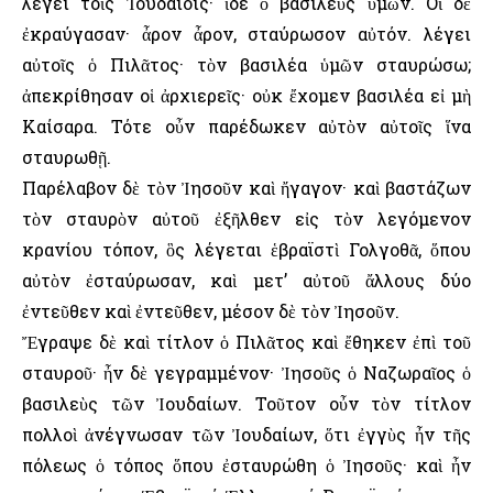
λέγει τοῖς Ἰουδαίοις· ἴδε ὁ βασιλεὺς ὑμῶν. Οἱ δὲ
ἐκραύγασαν· ἆρον ἆρον, σταύρωσον αὐτόν. λέγει
αὐτοῖς ὁ Πιλᾶτος· τὸν βασιλέα ὑμῶν σταυρώσω;
ἀπεκρίθησαν οἱ ἀρχιερεῖς· οὐκ ἔχομεν βασιλέα εἰ μὴ
Καίσαρα. Τότε οὖν παρέδωκεν αὐτὸν αὐτοῖς ἵνα
σταυρωθῇ.
Παρέλαβον δὲ τὸν Ἰησοῦν καὶ ἤγαγον· καὶ βαστάζων
τὸν σταυρὸν αὐτοῦ ἐξῆλθεν εἰς τὸν λεγόμενον
κρανίου τόπον, ὃς λέγεται ἑβραϊστὶ Γολγοθᾶ, ὅπου
αὐτὸν ἐσταύρωσαν, καὶ μετ’ αὐτοῦ ἄλλους δύο
ἐντεῦθεν καὶ ἐντεῦθεν, μέσον δὲ τὸν Ἰησοῦν.
Ἔγραψε δὲ καὶ τίτλον ὁ Πιλᾶτος καὶ ἔθηκεν ἐπὶ τοῦ
σταυροῦ· ἦν δὲ γεγραμμένον· Ἰησοῦς ὁ Ναζωραῖος ὁ
βασιλεὺς τῶν Ἰουδαίων. Τοῦτον οὖν τὸν τίτλον
πολλοὶ ἀνέγνωσαν τῶν Ἰουδαίων, ὅτι ἐγγὺς ἦν τῆς
πόλεως ὁ τόπος ὅπου ἐσταυρώθη ὁ Ἰησοῦς· καὶ ἦν