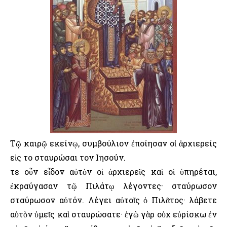
Τῷ καιρῷ εκείνῳ, συμβούλιον ἐποίησαν οἱ ἀρχιερείς
εἰς το σταυρώσαι τον Ιησούν.
Ὅτε οὖν εἶδον αὐτὸν οἱ ἀρχιερεῖς καὶ οἱ ὑπηρέται,
ἐκραύγασαν τῷ Πιλάτῳ λέγοντες· σταύρωσον
σταύρωσον αὐτόν. Λέγει αὐτοῖς ὁ Πιλᾶτος· λάβετε
αὐτὸν ὑμεῖς καὶ σταυρώσατε· ἐγὼ γὰρ οὐχ εὑρίσκω ἐν