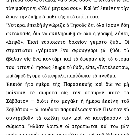
τὸν μαθητήν, «Νά ἡ μητέρα σου». Καὶ ἀπ’ ἐκείνην τὴν
ὥραν τὴν ἐπῆρε ὁ μαθητὴς στὸ σπίτι του.
Ὕστερα, ἐπειδὴ ἐγνώριζε ὁ Ἰησοῦς ὅτι ὅλα ἔχουν ἤδη
ἐκτελεσθῆ, διὰ νὰ ἐκπληρωθῇ σὲ ὅλα ἡ γραφή, λέγει,
«Διψῶ». Ἐκεῖ εὑρίσκετο δοχεῖον γεμάτο ξύδι. Οἱ
στρατιῶται ἐγέμισαν ἕνα σφουγγάρι μὲ ξύδι, τὸ
ἔβαλαν εἰς ἕνα κοντάρι καὶ τὸ ἔφεραν εἰς τὸ στόμα
του. Ὄταν ὁ Ἰησοῦς ἐπῆρε τὸ ξύδι, εἶπε, «Τετέλεσται»,
καὶ ἀφοῦ ἔγυρε τὸ κεφάλι, παρέδωκε τὸ πνεῦμα.
Ἐπειδὴ ἦτο ἡμέρα τῆς Παρασκευῆς καὶ διὰ νὰ μὴ
μείνουν τὰ σώματα εἰς τὸν σταυρὸν κατὰ τὸ
Σάββατον – διότι ἦτο μεγάλη ἡ ἡμέρα ἐκείνη τοῦ
Σαββάτου – οἱ Ἰουδαῖοι παρεκάλεσαν τὸν Πιλᾶτον νὰ
συντριβοῦν τὰ σκέλη των καὶ νὰ κατεβάσουν τὰ
σώματα. Ἦλθαν λοιπὸν οἱ στρατιῶται καὶ τοῦ μὲν
πρώτου συνέτριψαν τὰ σκέλη ὡς καὶ τοῦ ἄλλου ποὺ