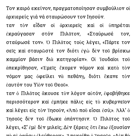
Τον καιρό εκείνον, πραγματοποίησαν συμβούλιον οἱ
ἀρχιερείς γιά νά σταυρώσουν τον Ιησούν.
Ὅταν τὸν εἶδαν οἱ ἀρχιερεῖς καὶ οἱ ὑπηρέται
ἐκραύγασαν στόν Πιλᾶτον, «Σταύρωσέ τον,
σταύρωσέ τον». Ὁ Πιλᾶτος τοὺς λέγει, «Πάρτε τον
σεῖς καὶ σταυρῶστέ τον διότι ἐγὼ δὲν τοῦ βρίσκω
καμμίαν βάσιν διὰ κατηγορίαν». Οἱ Ἰουδαῖοι τοῦ
ἀπεκρίθησαν, «Ἐμεῖς ἔχομεν νόμον καὶ κατὰ τὸν
νόμον μας ὀφείλει νὰ πεθάνῃ, διότι ἔκανε τὸν
ἑαυτόν του Υἱὸν τοῦ Θεοῦ».
Ὅταν ὁ Πιλᾶτος ἄκουσε τὸν λόγον αὐτόν, ἐφοβήθηκε
περισσότερον καὶ ἐμπῆκε πάλις εἰς τὸ κυβερνεῖον
καὶ λέγει εἰς τὸν Ἰησοῦν, «Ἀπὸ ποῦ εἶσαι ἐσύ;». Ἀλλ’ ὁ
Ἰησοῦς δὲν τοῦ ἔδωκε ἀπάντησιν. Ὁ Πιλᾶτος τοῦ
λέγει, «Σ’ ἐμὲ δὲν μιλεῖς; Δὲν ξέρεις ὅτι ἔχω ἐξουσίαν
νὰ σὲ ἀφήσω ἐλεύθερον;». Ἀπεκρίθη ὁ Ἰησοῦς, «Δὲν θὰ