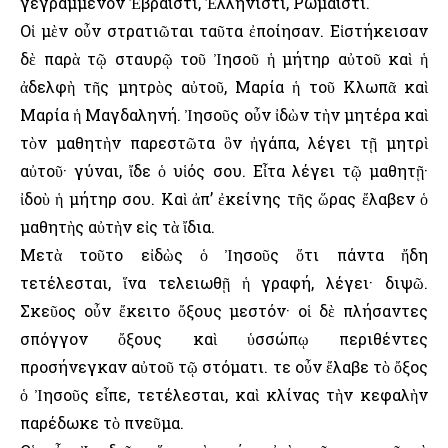
γεγραμμένον Ἑβραϊστί, Ἑλληνιστί, Ρωμαϊστί.
Οἱ μὲν οὖν στρατιῶται ταῦτα ἐποίησαν. Εἱστήκεισαν
δὲ παρὰ τῷ σταυρῷ τοῦ Ἰησοῦ ἡ μήτηρ αὐτοῦ καὶ ἡ
ἀδελφὴ τῆς μητρὸς αὐτοῦ, Μαρία ἡ τοῦ Κλωπᾶ καὶ
Μαρία ἡ Μαγδαληνή. Ἰησοῦς οὖν ἰδὼν τὴν μητέρα καὶ
τὸν μαθητὴν παρεστῶτα ὃν ἠγάπα, λέγει τῇ μητρὶ
αὐτοῦ· γύναι, ἴδε ὁ υἱός σου. Εἶτα λέγει τῷ μαθητῇ·
ἰδοὺ ἡ μήτηρ σου. Καὶ ἀπ’ ἐκείνης τῆς ὥρας ἔλαβεν ὁ
μαθητὴς αὐτὴν εἰς τὰ ἴδια.
Μετὰ τοῦτο εἰδὼς ὁ Ἰησοῦς ὅτι πάντα ἤδη
τετέλεσται, ἵνα τελειωθῇ ἡ γραφή, λέγει· διψῶ.
Σκεῦος οὖν ἔκειτο ὄξους μεστόν· οἱ δὲ πλήσαντες
σπόγγον ὄξους καὶ ὑσσώπῳ περιθέντες
προσήνεγκαν αὐτοῦ τῷ στόματι. Ὅτε οὖν ἔλαβε τὸ ὄξος
ὁ Ἰησοῦς εἶπε, τετέλεσται, καὶ κλίνας τὴν κεφαλὴν
παρέδωκε τὸ πνεῦμα.