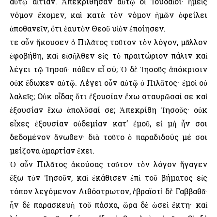
αὐτῷ αἰτίαν. Ἀπεκρίθησαν αὐτῷ οἱ Ἰουδαῖοι· ἡμεῖς
νόμον ἔχομεν, καὶ κατὰ τὸν νόμον ἡμῶν ὀφείλει
ἀποθανεῖν, ὅτι ἑαυτὸν Θεοῦ υἱὸν ἐποίησεν.
Ὅτε οὖν ἤκουσεν ὁ Πιλᾶτος τοῦτον τὸν λόγον, μᾶλλον
ἐφοβήθη, καὶ εἰσῆλθεν εἰς τὸ πραιτώριον πάλιν καὶ
λέγει τῷ Ἰησοῦ· πόθεν εἶ σύ; Ὁ δὲ Ἰησοῦς ἀπόκρισιν
οὐκ ἔδωκεν αὐτῷ. Λέγει οὖν αὐτῷ ὁ Πιλᾶτος· ἐμοὶ οὐ
λαλεῖς; Οὐκ οἶδας ὅτι ἐξουσίαν ἔχω σταυρῶσαί σε καὶ
ἐξουσίαν ἔχω ἀπολῦσαί σε; Ἀπεκρίθη Ἰησοῦς· οὐκ
εἶχες ἐξουσίαν οὐδεμίαν κατ’ ἐμοῦ, εἰ μὴ ἦν σοι
δεδομένον ἄνωθεν· διὰ τοῦτο ὁ παραδιδούς μέ σοι
μείζονα ἁμαρτίαν ἔχει.
Ὁ οὖν Πιλᾶτος ἀκούσας τοῦτον τὸν λόγον ἤγαγεν
ἔξω τὸν Ἰησοῦν, καὶ ἐκάθισεν ἐπὶ τοῦ βήματος εἰς
τόπον λεγόμενον Λιθόστρωτον, ἑβραϊστὶ δὲ Γαββαθᾶ·
ἦν δὲ παρασκευὴ τοῦ πάσχα, ὥρα δὲ ὡσεὶ ἕκτη· καὶ