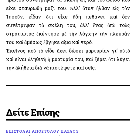
εἶχε σταυρωθῆ μαζί του. Ἀλλ’ ὅταν ἦλθαν εἰς τὸν
Ἰησοῦν, εἶδαν ὅτι εἶχε ἤδη πεθάνει καὶ δὲν
συνέτριψαν τὰ σκέλη του, ἀλλ’ ἕνας ἀπὸ τοὺς
στρατιώτας ἐκέντησε μὲ τὴν λόγχην τὴν πλευράν
του καὶ ἀμέσως ἐβγῆκε αἷμα καὶ νερό.
Ἐκεῖνος ποὺ τὸ εἶδε ἔχει δώσει μαρτυρίαν γι’ αὐτὸ
καὶ εἶναι ἀληθινὴ ἡ μαρτυρία του, καὶ ξέρει ὅτι λέγει
τὴν ἀλήθεια διὰ νὰ πιστέψετε καὶ σεῖς.
Δείτε Επίσης
ΕΠΙΣΤΟΛΑΙ ΑΠΟΣΤΟΛΟΥ ΠΑΥΛΟΥ