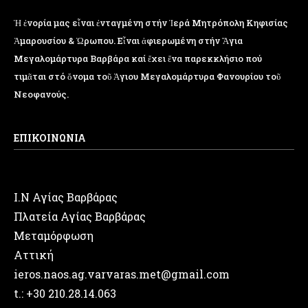
Ἡ ἐνορία μας εἶναι ἐνταγμένη στήν Ἱερά Μητρόπολη Κηφισίας
Ἁμαρουσίου & Ὠρωπου. Εἶναι ἀφιερωμένη στήν Ἅγια
Μεγαλομάρτυρα Βαρβάρα καί ἔχει ἕνα παρεκκλήσιο πού
τιμᾶται στό ὄνομα τοῦ Ἁγιου Μεγαλομάρτυρα Φανουρίου τοῦ
Νεοφανούς.
ΕΠΙΚΟΙΝΩΝΙΑ
Ι.Ν Αγίας Βαρβάρας
Πλατεία Αγίας Βαρβάρας
Μεταμόρφωση
Αττική
ieros.naos.ag.varvaras.met@gmail.com
t.: +30 210.28.14.063