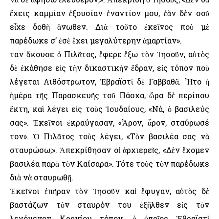
ἔχεις καμμίαν ἐξουσίαν ἐναντίον μου, ἐὰν δὲν σοῦ
εἶχε δοθῆ ἄνωθεν. Διὰ τοῦτο ἐκεῖνος ποὺ μὲ
παρέδωκε σ’ ἐσὲ ἔχει μεγαλύτερην ἁμαρτίαν».
Ὅταν ἄκουσε ὁ Πιλᾶτος, ἔφερε ἔξω τὸν Ἰησοῦν, αὐτὸς
δὲ ἐκάθησε εἰς τὴν δικαστικὴν ἕδραν, εἰς τόπον ποὺ
λέγεται Λιθόστρωτον, Ἑβραϊστὶ δὲ Γαββαθᾶ. Ἦτο ἡ
ἡμέρα τῆς Παρασκευῆς τοῦ Πάσχα, ὥρα δὲ περίπου
ἕκτη, καὶ λέγει εἰς τοὺς Ἰουδαίους, «Νά, ὁ βασιλεύς
σας». Ἐκεῖνοι ἐκραύγασαν, «Ἆρον, ἆρον, σταύρωσέ
τον». Ὁ Πιλᾶτος τοὺς λέγει, «Τὸν βασιλέα σας νὰ
σταυρώσω;». Ἀπεκρίθησαν οἱ ἀρχιερεῖς, «Δὲν ἔχομεν
βασιλέα παρὰ τὸν Καίσαρα». Τότε τοὺς τὸν παρέδωκε
διὰ νὰ σταυρωθῇ.
Ἐκεῖνοι ἐπῆραν τὸν Ἰησοῦν καὶ ἔφυγαν, αὐτὸς δὲ
βαστάζων τὸν σταυρόν του ἐξῆλθεν εἰς τὸν
λεγόμενον Κρανίου τόπον, ὁ ὁποῖος Ἑβραϊστὶ