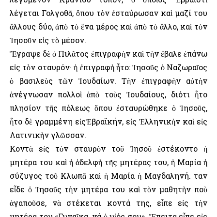
λέγεται Γολγοθᾶ, ὅπου τὸν ἐσταύρωσαν καὶ μαζί του
ἄλλους δύο, ἀπὸ τὸ ἕνα μέρος καὶ ἀπὸ τὸ ἄλλο, καὶ τὸν
Ἰησοῦν εἰς τὸ μέσον.
Ἔγραψε δὲ ὁ Πιλᾶτος ἐπιγραφὴν καὶ τὴν ἔβαλε ἐπάνω
εἰς τὸν σταυρόν· ἡ ἐπιγραφὴ ἦτο: Ἰησοῦς ὁ Ναζωραῖος
ὁ βασιλεὺς τῶν Ἰουδαίων. Τὴν ἐπιγραφὴν αὐτὴν
ἀνέγνωσαν πολλοὶ ἀπὸ τοὺς Ἰουδαίους, διότι ἦτο
πλησίον τῆς πόλεως ὅπου ἐσταυρώθηκε ὁ Ἰησοῦς,
ἦτο δὲ γραμμένη εἰςἙβραϊκήν, εἰς Ἑλληνικὴν καὶ εἰς
Λατινικὴν γλῶσσαν.
Κοντὰ εἰς τὸν σταυρὸν τοῦ Ἰησοῦ ἐστέκοντο ἡ
μητέρα του καὶ ἡ ἀδελφὴ τῆς μητέρας του, ἡ Μαρία ἡ
σύζυγος τοῦ Κλωπᾶ καὶ ἡ Μαρία ἡ Μαγδαληνή. Ὅταν
εἶδε ὁ Ἰησοῦς τὴν μητέρα του καὶ τὸν μαθητὴν ποὺ
ἀγαποῦσε, νὰ στέκεται κοντά της, εἶπε εἰς τὴν
μητέρα του «Γυναῖκα, νά ὁ υἱός σου». Ἔπειτα εἶπε εἰς