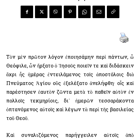
Τὸν μὲν πρῶτον λόγον ἐποιησάμην περὶ πάντων, ὦ
Θεόφιλε, ὧν ἤρξατο ὁ Ἰησοῦς ποιεῖν τε καὶ διδάσκειν
ἄχρι ἧς ἡμέρας ἐντειλάμενος τοῖς ἀποστόλοις διὰ
Πνεύματος Ἁγίου οὓς ἐξελέξατο ἀνελήφθη· οἷς καὶ
παρέστησεν ἑαυτὸν ζῶντα μετὰ τὸ παθεῖν αὐτὸν ἐν
πολλοῖς τεκμηρίοις, δι᾿ ἡμερῶν τεσσαράκοντα
ὀπτανόμενος αὐτοῖς καὶ λέγων τὰ περὶ τῆς βασιλείας
τοῦ Θεοῦ.
Καὶ συναλιζόμενος παρήγγειλεν αὐτοῖς ἀπὸ