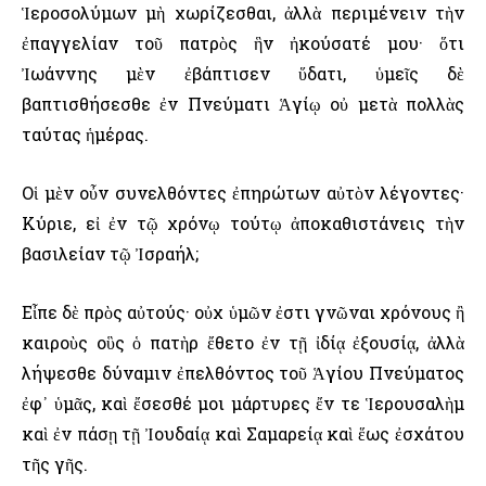
Ἱεροσολύμων μὴ χωρίζεσθαι, ἀλλὰ περιμένειν τὴν
ἐπαγγελίαν τοῦ πατρὸς ἣν ἠκούσατέ μου· ὅτι
Ἰωάννης μὲν ἐβάπτισεν ὕδατι, ὑμεῖς δὲ
βαπτισθήσεσθε ἐν Πνεύματι Ἁγίῳ οὐ μετὰ πολλὰς
ταύτας ἡμέρας.
Οἱ μὲν οὖν συνελθόντες ἐπηρώτων αὐτὸν λέγοντες·
Κύριε, εἰ ἐν τῷ χρόνῳ τούτῳ ἀποκαθιστάνεις τὴν
βασιλείαν τῷ Ἰσραήλ;
Εἶπε δὲ πρὸς αὐτούς· οὐχ ὑμῶν ἐστι γνῶναι χρόνους ἢ
καιροὺς οὓς ὁ πατὴρ ἔθετο ἐν τῇ ἰδίᾳ ἐξουσίᾳ, ἀλλὰ
λήψεσθε δύναμιν ἐπελθόντος τοῦ Ἁγίου Πνεύματος
ἐφ᾿ ὑμᾶς, καὶ ἔσεσθέ μοι μάρτυρες ἔν τε Ἱερουσαλὴμ
καὶ ἐν πάσῃ τῇ Ἰουδαίᾳ καὶ Σαμαρείᾳ καὶ ἕως ἐσχάτου
τῆς γῆς.