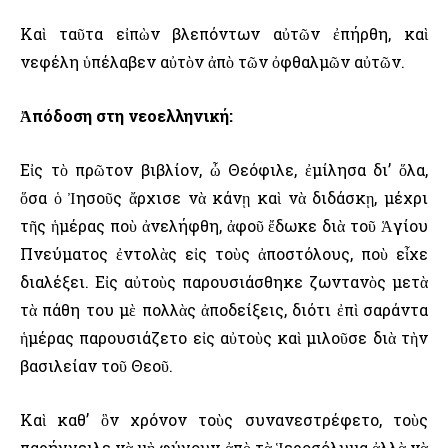
Καὶ ταῦτα εἰπὼν βλεπόντων αὐτῶν ἐπήρθη, καὶ
νεφέλη ὑπέλαβεν αὐτὸν ἀπὸ τῶν ὀφθαλμῶν αὐτῶν.
Ἀπόδοση στη νεοελληνική:
Εἰς τὸ πρῶτον βιβλίον, ὦ Θεόφιλε, ἐμίλησα δι’ ὅλα,
ὅσα ὁ Ἰησοῦς ἄρχισε νὰ κάνῃ καὶ νὰ διδάσκῃ, μέχρι
τῆς ἡμέρας ποὺ ἀνελήφθη, ἀφοῦ ἔδωκε διὰ τοῦ Ἁγίου
Πνεύματος ἐντολὰς εἰς τοὺς ἀποστόλους, ποὺ εἶχε
διαλέξει. Εἰς αὐτοὺς παρουσιάσθηκε ζωντανὸς μετὰ
τὰ πάθη του μὲ πολλὰς ἀποδείξεις, διότι ἐπὶ σαράντα
ἡμέρας παρουσιάζετο εἰς αὐτοὺς καὶ μιλοῦσε διὰ τὴν
βασιλείαν τοῦ Θεοῦ.
Καὶ καθ’ ὃν χρόνον τοὺς συνανεστρέφετο, τοὺς
παρήγγειλε νὰ μὴ φύγουν ἀπὸ τὰ Ἱεροσόλυμα ἀλλὰ νὰ