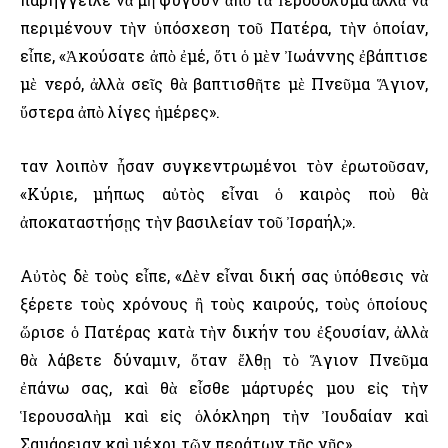
περιμένουν τὴν ὑπόσχεση τοῦ Πατέρα, τὴν ὁποίαν,
εἶπε, «Ἀκούσατε ἀπὸ ἐμέ, ὅτι ὁ μὲν Ἰωάννης ἐβάπτισε
μὲ νερό, ἀλλὰ σεῖς θὰ βαπτισθῆτε μὲ Πνεῦμα Ἅγιον,
ὕστερα ἀπὸ λίγες ἡμέρες».
Ὅταν λοιπὸν ἦσαν συγκεντρωμένοι τὸν ἐρωτοῦσαν,
«Κύριε, μήπως αὐτὸς εἶναι ὁ καιρὸς ποὺ θὰ
ἀποκαταστήσῃς τὴν βασιλείαν τοῦ Ἰσραήλ;».
Αὐτὸς δὲ τοὺς εἶπε, «Δὲν εἶναι δική σας ὑπόθεσις νὰ
ξέρετε τοὺς χρόνους ἢ τοὺς καιρούς, τοὺς ὁποίους
ὥρισε ὁ Πατέρας κατὰ τὴν δικήν του ἐξουσίαν, ἀλλὰ
θὰ λάβετε δύναμιν, ὅταν ἔλθῃ τὸ Ἅγιον Πνεῦμα
ἐπάνω σας, καὶ θὰ εἶσθε μάρτυρές μου εἰς τὴν
Ἱερουσαλὴμ καὶ εἰς ὁλόκληρη τὴν Ἰουδαίαν καὶ
Σαμάρειαν καὶ μέχρι τῶν περάτων τῆς γῆς».