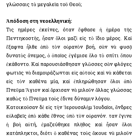
γλώσσαις τὰ μεγαλεῖα τοῦ Θεοῦ;
Ἀπόδοση στη νεοελληνική:
Τις ημέρες ἐκείνες, όταν ἔφθασε ἡ ἡμέρα τῆς
Πεντηκοστῆς, ἦσαν ὅλοι μαζὶ εἰς τὸ ἴδιο μέρος. Καὶ
ἔξαφνα ἦλθε ἀπὸ τὸν οὐρανὸν βοή, σὰν νὰ φυσᾷ
δυνατὸς ἄνεμος, ὁ ὁποῖος ἐγέμισε ὅλο τὸ σπίτι ὅπου
ἐκάθοντο. Καὶ παρουσιάσθησαν γλῶσσες σὰν φλόγες
φωτιᾶς νὰ διαμοιράζωνται εἰς αὐτοὺς καὶ νὰ κάθεται
εἰς τὸν καθένα μία, καὶ ἐπληρώθησαν ὅλοι ἀπὸ
Πνεῦμα Ἅγιον καὶ ἄρχισαν νὰ μιλοῦν ἄλλας γλώσσας
καθὼς τὸ Πνεῦμα τοὺς ἔδινε δύναμιν λόγου.
Κατοικοῦσαν δὲ εἰς τὴν Ἱερουσαλὴμ Ἰουδαῖοι, ἄνδρες
εὐλαβεῖς ἀπὸ κάθε ἔθνος ὑπὸ τὸν οὐρανόν. Ὅταν ἔγινε
ἡ βοὴ αὐτή, ἐμαζεύθηκε πλῆθος καὶ ἦσαν ὅλοι
κατάπληκτοι, διότι ὁ καθένας τοὺς ἄκουε νὰ μιλοῦν