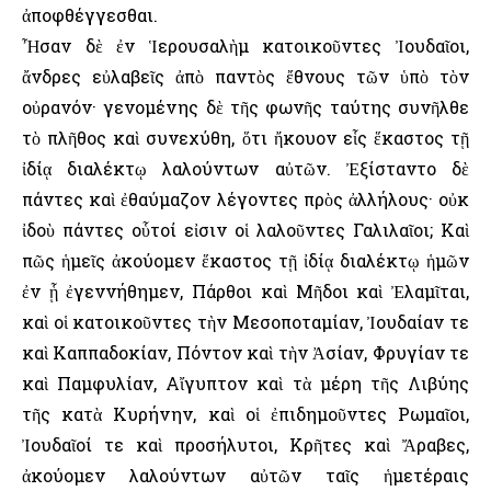
ἀποφθέγγεσθαι.
Ἦσαν δὲ ἐν Ἱερουσαλὴμ κατοικοῦντες Ἰουδαῖοι,
ἄνδρες εὐλαβεῖς ἀπὸ παντὸς ἔθνους τῶν ὑπὸ τὸν
οὐρανόν· γενομένης δὲ τῆς φωνῆς ταύτης συνῆλθε
τὸ πλῆθος καὶ συνεχύθη, ὅτι ἤκουον εἷς ἕκαστος τῇ
ἰδίᾳ διαλέκτῳ λαλούντων αὐτῶν. Ἐξίσταντο δὲ
πάντες καὶ ἐθαύμαζον λέγοντες πρὸς ἀλλήλους· οὐκ
ἰδοὺ πάντες οὗτοί εἰσιν οἱ λαλοῦντες Γαλιλαῖοι; Καὶ
πῶς ἡμεῖς ἀκούομεν ἕκαστος τῇ ἰδίᾳ διαλέκτῳ ἡμῶν
ἐν ᾗ ἐγεννήθημεν, Πάρθοι καὶ Μῆδοι καὶ Ἐλαμῖται,
καὶ οἱ κατοικοῦντες τὴν Μεσοποταμίαν, Ἰουδαίαν τε
καὶ Καππαδοκίαν, Πόντον καὶ τὴν Ἀσίαν, Φρυγίαν τε
καὶ Παμφυλίαν, Αἴγυπτον καὶ τὰ μέρη τῆς Λιβύης
τῆς κατὰ Κυρήνην, καὶ οἱ ἐπιδημοῦντες Ρωμαῖοι,
Ἰουδαῖοί τε καὶ προσήλυτοι, Κρῆτες καὶ Ἄραβες,
ἀκούομεν λαλούντων αὐτῶν ταῖς ἡμετέραις