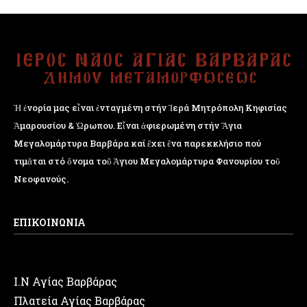
Ἡ ἐνορία μας εἶναι ἐνταγμένη στήν Ἱερά Μητρόπολη Κηφισίας
Ἁμαρουσίου & Ὠρωπου. Εἶναι ἀφιερωμένη στήν Ἅγια
Μεγαλομάρτυρα Βαρβάρα καί ἔχει ἕνα παρεκκλήσιο πού
τιμᾶται στό ὄνομα τοῦ Ἁγιου Μεγαλομάρτυρα Φανουρίου τοῦ
Νεοφανούς.
ΕΠΙΚΟΙΝΩΝΙΑ
Ι.Ν Αγίας Βαρβάρας
Πλατεία Αγίας Βαρβάρας