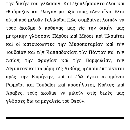
τὴν δικήν του γλῶσσαν. Καὶ ἐξεπλήσσοντο ὅλοι καὶ
ἐθαύμαζαν καὶ ἔλεγαν μεταξύ τους, «Δὲν εἶναι ὅλοι
αὐτοὶ ποὺ μιλοῦν Γαλιλαῖοι; Πῶς συμβαίνει λοιπὸν νὰ
τοὺς ἀκοῦμε ὁ καθένας μας εἰς τὴν δικήν μας
μητρικὴν γλῶσσαν; Πάρθοι καὶ Μῆδοι καὶ Ἐλαμῖται
καὶ οἱ κατοικοῦντες τῆν Μεσοποταμίαν καὶ τὴν
Ἰουδαίαν καὶ τὴν Καππαδοκίαν, τὸν Πόντον καὶ τὴν
Ἀσίαν, τὴν Φρυγίαν καὶ τὴν Παμφυλίαν, τὴν
Αἴγυπτον καὶ τὰ μέρη τῆς Λιβύης, ἡ ὁποία ἐκτείνεται
πρὸς τὴν Κυρήνην, καὶ οἱ ἐδῶ ἐγκατεστημένοι
Ρωμαῖοι καὶ Ἰουδαῖοι καὶ προσήλυτοι, Κρῆτες καὶ
Ἄραβες, τοὺς ἀκοῦμε νὰ μιλοῦν στὶς δικές μας
γλῶσσες διὰ τὰ μεγαλεῖα τοῦ Θεοῦ».