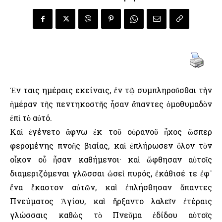
Ἐν ταις ημέραις εκείναις, ἐν τῷ συμπληροῦσθαι τὴν
ἡμέραν τῆς πεντηκοστῆς ἦσαν ἅπαντες ὁμοθυμαδὸν
ἐπὶ τὸ αὐτό.
Καὶ ἐγένετο ἄφνω ἐκ τοῦ οὐρανοῦ ἦχος ὥσπερ
φερομένης πνοῆς βιαίας, καὶ ἐπλήρωσεν ὅλον τὸν
οἶκον οὗ ἦσαν καθήμενοι· καὶ ὤφθησαν αὐτοῖς
διαμεριζόμεναι γλῶσσαι ὡσεὶ πυρός, ἐκάθισέ τε ἐφ᾿
ἕνα ἕκαστον αὐτῶν, καὶ ἐπλήσθησαν ἅπαντες
Πνεύματος Ἁγίου, καὶ ἤρξαντο λαλεῖν ἑτέραις
γλώσσαις καθὼς τὸ Πνεῦμα ἐδίδου αὐτοῖς