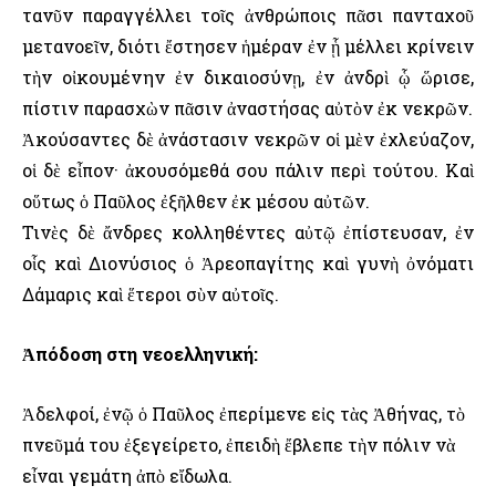
τανῦν παραγγέλλει τοῖς ἀνθρώποις πᾶσι πανταχοῦ
μετανοεῖν, διότι ἔστησεν ἡμέραν ἐν ᾗ μέλλει κρίνειν
τὴν οἰκουμένην ἐν δικαιοσύνῃ, ἐν ἀνδρὶ ᾧ ὥρισε,
πίστιν παρασχὼν πᾶσιν ἀναστήσας αὐτὸν ἐκ νεκρῶν.
Ἀκούσαντες δὲ ἀνάστασιν νεκρῶν οἱ μὲν ἐχλεύαζον,
οἱ δὲ εἶπον· ἀκουσόμεθά σου πάλιν περὶ τούτου. Καὶ
οὕτως ὁ Παῦλος ἐξῆλθεν ἐκ μέσου αὐτῶν.
Τινὲς δὲ ἄνδρες κολληθέντες αὐτῷ ἐπίστευσαν, ἐν
οἷς καὶ Διονύσιος ὁ Ἀρεοπαγίτης καὶ γυνὴ ὀνόματι
Δάμαρις καὶ ἕτεροι σὺν αὐτοῖς.
Ἀπόδοση στη νεοελληνική:
Ἀδελφοί, ἐνῷ ὁ Παῦλος ἐπερίμενε εἰς τὰς Ἀθήνας, τὸ
πνεῦμά του ἐξεγείρετο, ἐπειδὴ ἔβλεπε τὴν πόλιν νὰ
εἶναι γεμάτη ἀπὸ εἴδωλα.