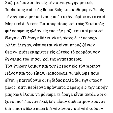
Συζητοῦσε λοιπὸν εἰς τὴν συναγωγὴν μὲ τοὺς
Ἰουδαίους καὶ τοὺς θεοσεβεῖς καί, καθημερινῶς εἰς
τὴν ἀγοράν, μὲ ἐκείνους ποὺ τυχὸν εὑρίσκοντο ἐκεῖ.
Μερικοὶ ἀπὸ τοὺς Ἐπικουρείους καὶ τοὺς Στωϊκοὺς
φιλοσόφους ἦλθαν εἰς ἐπαφὴν μαζί του καὶ μερικοὶ
ἔλεγαν, «Τί ἆραγε θέλει νὰ πῇ αὐτὸς ὁ φλύαρος;».
Ἄλλοι ἔλεγαν, «Φαίνεται νὰ εἶναι κῆρυξ ξένων
θεῶν». Διότι ἐκήρυττε εἰς αὐτοὺς τὸ χαρμόσυνον
ἄγγελμα τοῦ Ἰησοῦ καὶ τῆς ἀναστάσεως.
Τὸν ἐπῆραν λοιπὸν καὶ τὸν ἔφεραν εἰς τὸν Ἄρειον
Πάγον καὶ τοῦ εἶπαν, «Μποροῦμε νὰ μάθωμε ποιά
εἶναι ἡ καινούργια αὐτὴ διδασκαλία διὰ τὴν ὁποῖαν
μιλᾶς; Κάτι περίεργα πράγματα φέρεις εἰς τὴν ἀκοήν
μας καὶ θέλομε νὰ μάθωμε τί ἆραγε εἶναι αὐτά». Ὅλοι οἱ
ξένοι ποὺ ἔμεναν ἐκεῖ, δὲν εἶχαν διαθέσιμον χρόνον
διὰ τίποτε ἄλλο παρὰ διὰ νὰ λέγουν καὶ νὰ ἀκούουν