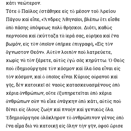
κάτι νεώτερον.
Τότε ὁ Παῦλος ἐστάθηκε εἰς τὸ μέσον τοῦ Ἀρείου
Πάγου καὶ εἶπε, «Ἄνδρες Ἀθηναῖοι, βλέπω ὅτι εἶσθε
ἀπὸ πάσης ἀπόψεως πολὺ θρῆσκοι. Διότι, καθὼς
περνοῦσα καὶ ἐκύτταζα τὰ ἱερά σας, εὑρῆκα καὶ ἕνα
βωμόν, εἰς τὸν ὁποῖον ὑπῆρχε ἐπιγραφὴ, «Εἰς τὸν
ἄγνωστον Θεόν». Αὐτὸν λοιπὸν ποὺ λατρεύετε,
χωρὶς νὰ τὸν ξέρετε, αὐτὸς ἐγὼ σᾶς κηρύττω. Ὁ Θεὸς
ποὺ ἐδημιούργησε τὸν κόσμον καὶ ὅλα ὅσα εἶναι εἰς
τὸν κόσμον, καὶ ὁ ὁποῖος εἶναι Κύριος οὐρανοῦ καὶ
γῆς, δὲν κατοικεῖ σὲ ναοὺς κατασκευασμένους ἀπὸ
χέρια ἀνθρώπων, οὔτε ἐξυπηρετεῖται ἀπὸ χέρια
ἀνθρώπων σὰν νὰ εἶχε ἀνάγκην ἀπὸ κάτι, αὐτὸς ποὺ
δίνει εἰς ὅλους ζωὴν καὶ πνοὴν καὶ γενικῶς ὅλα.
Ἐδημιούργησε ὁλόκληρον τὸ ἀνθρώπινον γένος ἀπὸ
ἕνα αἷμα διὰ νὰ κατοικῇ εἰς ὅλην τὴν γῆν, ἀφοῦ ὥρισε