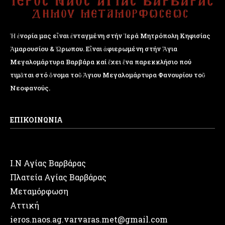
Ἡ ἐνορία μας εἶναι ἐνταγμένη στήν Ἱερά Μητρόπολη Κηφισίας
Ἁμαρουσίου & Ὠρωπου. Εἶναι ἀφιερωμένη στήν Ἅγια
Μεγαλομάρτυρα Βαρβάρα καί ἔχει ἕνα παρεκκλήσιο πού
τιμᾶται στό ὄνομα τοῦ Ἁγιου Μεγαλομάρτυρα Φανουρίου τοῦ
Νεοφανούς.
ΕΠΙΚΟΙΝΩΝΙΑ
Ι.Ν Αγίας Βαρβάρας
Πλατεία Αγίας Βαρβάρας
Μεταμόρφωση
Αττική
ieros.naos.ag.varvaras.met@gmail.com