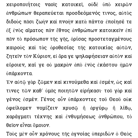
χειροποιήτοις ναοῖς κατοικεῖ, οὐδὲ ὑπὸ χειρῶν
ἀνθρώπων θεραπεύεται προσδεόμενός τινος, αὐτὸς
διδοὺς πᾶσι ζωὴν καὶ πνοὴν κατὰ πάντα· ἐποίησέ τε
ἐξ ἑνὸς αἵματος πᾶν ἔθνος ἀνθρώπων κατοικεῖν ἐπὶ
πᾶν τὸ πρόσωπον τῆς γῆς, ὁρίσας προστεταγμένους
καιροὺς καὶ τὰς ὁροθεσίας τῆς κατοικίας αὐτῶν,
ζητεῖν τὸν Κύριον, εἰ ἄρα γε ψηλαφήσειαν αὐτὸν καὶ
εὕροιεν, καί γε οὐ μακρὰν ἀπὸ ἑνὸς ἑκάστου ἡμῶν
ὑπάρχοντα.
Ἐν αὐτῷ γὰρ ζῶμεν καὶ κινούμεθα καὶ ἐσμέν, ὡς καί
τινες τῶν καθ᾿ ὑμᾶς ποιητῶν εἰρήκασι· τοῦ γὰρ καὶ
γένος ἐσμέν. Γένος οὖν ὑπάρχοντες τοῦ Θεοῦ οὐκ
ὀφείλομεν νομίζειν χρυσῷ ἢ ἀργύρῳ ἢ λίθῳ,
χαράγματι τέχνης καὶ ἐνθυμήσεως ἀνθρώπου, τὸ
θεῖον εἶναι ὅμοιον.
Τοὺς μὲν οὖν χρόνους τῆς ἀγνοίας ὑπεριδὼν ὁ Θεὸς