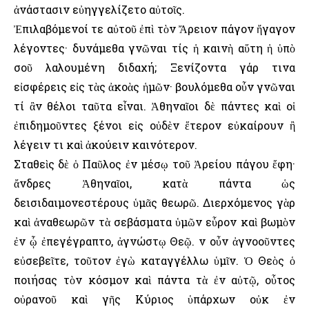
ἀνάστασιν εὐηγγελίζετο αὐτοῖς.
Ἐπιλαβόμενοί τε αὐτοῦ ἐπὶ τὸν Ἄρειον πάγον ἤγαγον
λέγοντες· δυνάμεθα γνῶναι τίς ἡ καινὴ αὕτη ἡ ὑπὸ
σοῦ λαλουμένη διδαχή; Ξενίζοντα γάρ τινα
εἰσφέρεις εἰς τὰς ἀκοὰς ἡμῶν· βουλόμεθα οὖν γνῶναι
τί ἂν θέλοι ταῦτα εἶναι. Ἀθηναῖοι δὲ πάντες καὶ οἱ
ἐπιδημοῦντες ξένοι εἰς οὐδὲν ἕτερον εὐκαίρουν ἢ
λέγειν τι καὶ ἀκούειν καινότερον.
Σταθεὶς δὲ ὁ Παῦλος ἐν μέσῳ τοῦ Ἀρείου πάγου ἔφη·
ἄνδρες Ἀθηναῖοι, κατὰ πάντα ὡς
δεισιδαιμονεστέρους ὑμᾶς θεωρῶ. Διερχόμενος γὰρ
καὶ ἀναθεωρῶν τὰ σεβάσματα ὑμῶν εὗρον καὶ βωμὸν
ἐν ᾧ ἐπεγέγραπτο, ἀγνώστῳ Θεῷ. Ὅν οὖν ἀγνοοῦντες
εὐσεβεῖτε, τοῦτον ἐγὼ καταγγέλλω ὑμῖν. Ὁ Θεὸς ὁ
ποιήσας τὸν κόσμον καὶ πάντα τὰ ἐν αὐτῷ, οὗτος
οὐρανοῦ καὶ γῆς Κύριος ὑπάρχων οὐκ ἐν