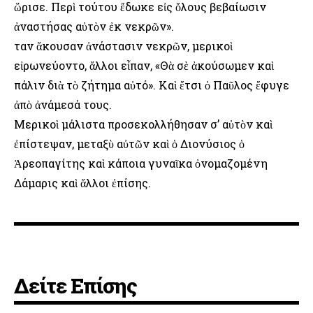
ὥρισε. Περὶ τούτου ἔδωκε εἰς ὅλους βεβαίωσιν
ἀναστήσας αὐτὸν ἐκ νεκρῶν».
Ὅταν ἄκουσαν ἀνάστασιν νεκρῶν, μερικοὶ
εἰρωνεύοντο, ἄλλοι εἶπαν, «Θὰ σὲ ἀκούσωμεν καὶ
πάλιν διὰ τὸ ζήτημα αὐτό». Καὶ ἔτσι ὁ Παῦλος ἔφυγε
ἀπὸ ἀνάμεσά τους.
Μερικοὶ μάλιστα προσεκολλήθησαν σ’ αὐτὸν καὶ
ἐπίστεψαν, μεταξὺ αὐτῶν καὶ ὁ Διονύσιος ὁ
Ἀρεοπαγίτης καὶ κάποια γυναῖκα ὀνομαζομένη
Δάμαρις καὶ ἄλλοι ἐπίσης.
Δείτε Επίσης