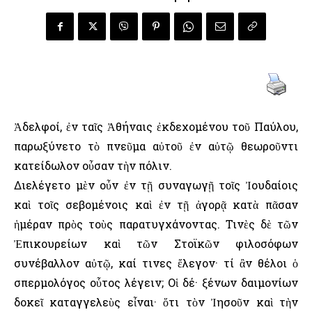
Ἀδελφοί, ἐν ταῖς Ἀθήναις ἐκδεχομένου τοῦ Παύλου,
παρωξύνετο τὸ πνεῦμα αὐτοῦ ἐν αὐτῷ θεωροῦντι
κατείδωλον οὖσαν τὴν πόλιν.
Διελέγετο μὲν οὖν ἐν τῇ συναγωγῇ τοῖς Ἰουδαίοις
καὶ τοῖς σεβομένοις καὶ ἐν τῇ ἀγορᾷ κατὰ πᾶσαν
ἡμέραν πρὸς τοὺς παρατυγχάνοντας. Τινὲς δὲ τῶν
Ἐπικουρείων καὶ τῶν Στοϊκῶν φιλοσόφων
συνέβαλλον αὐτῷ, καί τινες ἔλεγον· τί ἂν θέλοι ὁ
σπερμολόγος οὗτος λέγειν; Οἱ δέ· ξένων δαιμονίων
δοκεῖ καταγγελεὺς εἶναι· ὅτι τὸν Ἰησοῦν καὶ τὴν