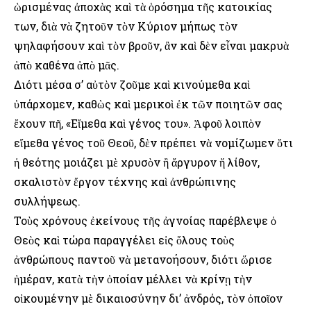
ὡρισμένας ἀποχὰς καὶ τὰ ὁρόσημα τῆς κατοικίας
των, διὰ νὰ ζητοῦν τὸν Κύριον μήπως τὸν
ψηλαφήσουν καὶ τὸν βροῦν, ἂν καὶ δὲν εἶναι μακρυὰ
ἀπὸ καθένα ἀπὸ μᾶς.
Διότι μέσα σ’ αὐτὸν ζοῦμε καὶ κινούμεθα καὶ
ὑπάρχομεν, καθὼς καὶ μερικοὶ ἐκ τῶν ποιητῶν σας
ἔχουν πῆ, «Εἴμεθα καὶ γένος του». Ἀφοῦ λοιπὸν
εἴμεθα γένος τοῦ Θεοῦ, δὲν πρέπει νὰ νομίζωμεν ὅτι
ἡ θεότης μοιάζει μὲ χρυσὸν ἢ ἄργυρον ἤ λίθον,
σκαλιστὸν ἔργον τέχνης καὶ ἀνθρώπινης
συλλήψεως.
Τοὺς χρόνους ἐκείνους τῆς ἀγνοίας παρέβλεψε ὁ
Θεὸς καὶ τώρα παραγγέλει εἰς ὅλους τοὺς
ἀνθρώπους παντοῦ νὰ μετανοήσουν, διότι ὥρισε
ἡμέραν, κατὰ τὴν ὁποίαν μέλλει νὰ κρίνῃ τὴν
οἰκουμένην μὲ δικαιοσύνην δι’ ἀνδρός, τὸν ὁποῖον