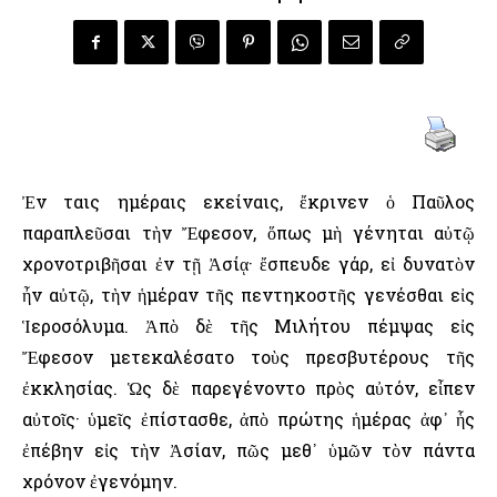
Ἐν ταις ημέραις εκείναις, ἔκρινεν ὁ Παῦλος
παραπλεῦσαι τὴν Ἔφεσον, ὅπως μὴ γένηται αὐτῷ
χρονοτριβῆσαι ἐν τῇ Ἀσίᾳ· ἔσπευδε γάρ, εἰ δυνατὸν
ἦν αὐτῷ, τὴν ἡμέραν τῆς πεντηκοστῆς γενέσθαι εἰς
Ἱεροσόλυμα. Ἀπὸ δὲ τῆς Μιλήτου πέμψας εἰς
Ἔφεσον μετεκαλέσατο τοὺς πρεσβυτέρους τῆς
ἐκκλησίας. Ὡς δὲ παρεγένοντο πρὸς αὐτόν, εἶπεν
αὐτοῖς· ὑμεῖς ἐπίστασθε, ἀπὸ πρώτης ἡμέρας ἀφ᾿ ἧς
ἐπέβην εἰς τὴν Ἀσίαν, πῶς μεθ᾿ ὑμῶν τὸν πάντα
χρόνον ἐγενόμην.