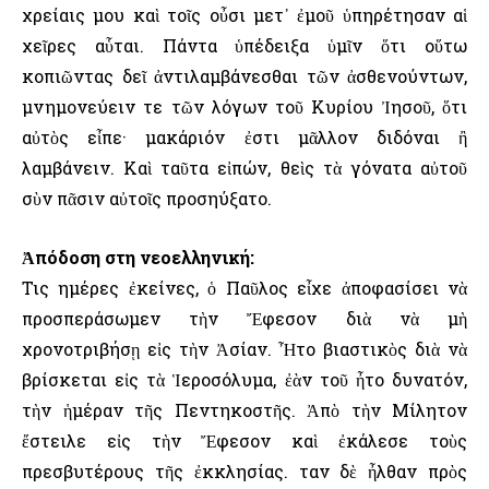
χρείαις μου καὶ τοῖς οὖσι μετ᾿ ἐμοῦ ὑπηρέτησαν αἱ
χεῖρες αὗται. Πάντα ὑπέδειξα ὑμῖν ὅτι οὕτω
κοπιῶντας δεῖ ἀντιλαμβάνεσθαι τῶν ἀσθενούντων,
μνημονεύειν τε τῶν λόγων τοῦ Κυρίου Ἰησοῦ, ὅτι
αὐτὸς εἶπε· μακάριόν ἐστι μᾶλλον διδόναι ἢ
λαμβάνειν. Καὶ ταῦτα εἰπών, θεὶς τὰ γόνατα αὐτοῦ
σὺν πᾶσιν αὐτοῖς προσηύξατο.
Ἀπόδοση στη νεοελληνική:
Τις ημέρες ἐκείνες, ὁ Παῦλος εἶχε ἀποφασίσει νὰ
προσπεράσωμεν τὴν Ἔφεσον διὰ νὰ μὴ
χρονοτριβήσῃ εἰς τὴν Ἀσίαν. Ἦτο βιαστικὸς διὰ νὰ
βρίσκεται εἰς τὰ Ἱεροσόλυμα, ἐὰν τοῦ ἦτο δυνατόν,
τὴν ἡμέραν τῆς Πεντηκοστῆς. Ἀπὸ τὴν Μίλητον
ἔστειλε εἰς τὴν Ἔφεσον καὶ ἐκάλεσε τοὺς
πρεσβυτέρους τῆς ἐκκλησίας. Ὅταν δὲ ἦλθαν πρὸς