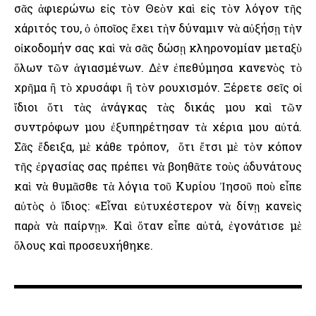
σᾶς ἀφιερώνω εἰς τὸν Θεὸν καὶ εἰς τὸν λόγον τῆς
χάριτός του, ὁ ὁποῖος ἔχει τὴν δύναμιν νὰ αὐξήσῃ τὴν
οἰκοδομήν σας καὶ νὰ σᾶς δώσῃ κληρονομίαν μεταξὺ
ὅλων τῶν ἁγιασμένων. Δὲν ἐπεθύμησα κανενὸς τὸ
χρῆμα ἢ τὸ χρυσάφι ἢ τὸν ρουχισμόν. Ξέρετε σεῖς οἱ
ἴδιοι ὅτι τὰς ἀνάγκας τὰς δικάς μου καὶ τῶν
συντρόφων μου ἐξυπηρέτησαν τὰ χέρια μου αὐτά.
Σᾶς ἔδειξα, μὲ κάθε τρόπον, ὅτι ἔτσι μὲ τὸν κόπον
τῆς ἐργασίας σας πρέπει νὰ βοηθᾶτε τοὺς ἀδυνάτους
καὶ νὰ θυμᾶσθε τὰ λόγια τοῦ Κυρίου Ἰησοῦ ποὺ εἶπε
αὐτὸς ὁ ἴδιος: «Εἶναι εὐτυχέστερον νὰ δίνῃ κανεὶς
παρὰ νὰ παίρνῃ». Καὶ ὅταν εἶπε αὐτά, ἐγονάτισε μὲ
ὅλους καὶ προσευχήθηκε.