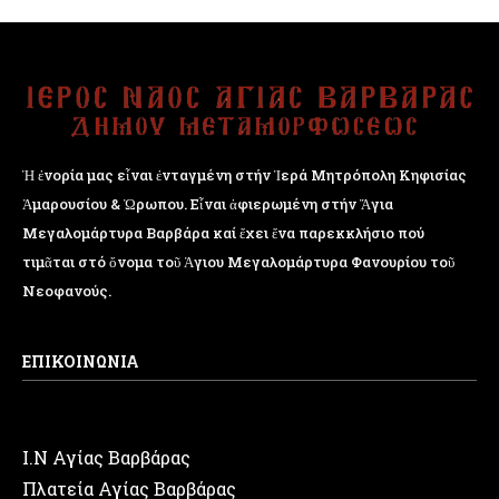
Ἡ ἐνορία μας εἶναι ἐνταγμένη στήν Ἱερά Μητρόπολη Κηφισίας
Ἁμαρουσίου & Ὠρωπου. Εἶναι ἀφιερωμένη στήν Ἅγια
Μεγαλομάρτυρα Βαρβάρα καί ἔχει ἕνα παρεκκλήσιο πού
τιμᾶται στό ὄνομα τοῦ Ἁγιου Μεγαλομάρτυρα Φανουρίου τοῦ
Νεοφανούς.
ΕΠΙΚΟΙΝΩΝΙΑ
Ι.Ν Αγίας Βαρβάρας
Πλατεία Αγίας Βαρβάρας