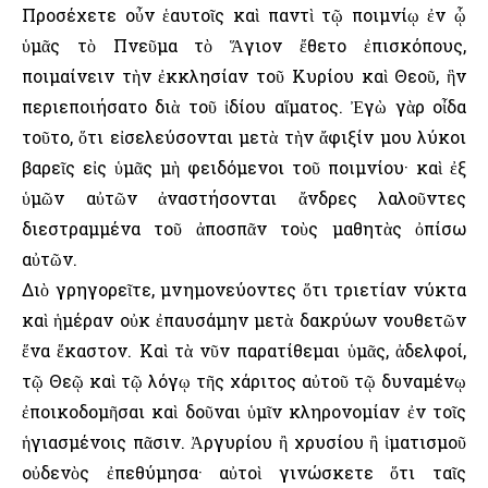
Προσέχετε οὖν ἑαυτοῖς καὶ παντὶ τῷ ποιμνίῳ ἐν ᾧ
ὑμᾶς τὸ Πνεῦμα τὸ Ἅγιον ἔθετο ἐπισκόπους,
ποιμαίνειν τὴν ἐκκλησίαν τοῦ Κυρίου καὶ Θεοῦ, ἣν
περιεποιήσατο διὰ τοῦ ἰδίου αἵματος. Ἐγὼ γὰρ οἶδα
τοῦτο, ὅτι εἰσελεύσονται μετὰ τὴν ἄφιξίν μου λύκοι
βαρεῖς εἰς ὑμᾶς μὴ φειδόμενοι τοῦ ποιμνίου· καὶ ἐξ
ὑμῶν αὐτῶν ἀναστήσονται ἄνδρες λαλοῦντες
διεστραμμένα τοῦ ἀποσπᾶν τοὺς μαθητὰς ὀπίσω
αὐτῶν.
Διὸ γρηγορεῖτε, μνημονεύοντες ὅτι τριετίαν νύκτα
καὶ ἡμέραν οὐκ ἐπαυσάμην μετὰ δακρύων νουθετῶν
ἕνα ἕκαστον. Καὶ τὰ νῦν παρατίθεμαι ὑμᾶς, ἀδελφοί,
τῷ Θεῷ καὶ τῷ λόγῳ τῆς χάριτος αὐτοῦ τῷ δυναμένῳ
ἐποικοδομῆσαι καὶ δοῦναι ὑμῖν κληρονομίαν ἐν τοῖς
ἡγιασμένοις πᾶσιν. Ἀργυρίου ἢ χρυσίου ἢ ἱματισμοῦ
οὐδενὸς ἐπεθύμησα· αὐτοὶ γινώσκετε ὅτι ταῖς