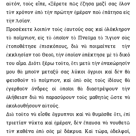
αὐτόν, τοὺς εἶπε, «Ξέρετε πῶς ἔζησα μαζί σας ὅλον
τὸν χρόνον ἀπὸ τὴν πρώτην ἡμέραν ποὺ ἐπάτησα εἰς
τὴν Ἀσίαν.
Προσέχετε λοιπὸν τοὺς ἑαυτούς σας καὶ ὁλόκληρον
τὸ ποίμνιον, εἰς τὸ ὁποῖον τὸ Πνεῦμα τὸ Ἅγιον σὰς
ἐτοποθέτησε ἐπισκόπους, διὰ νὰ ποιμαίνετε τὴν
ἐκκλησίαν τοῦ Θεοῦ, τὴν ὁποίαν ἀπέκτησε μὲ τὸ δικό
του αἷμα. Διότι ξέρω τοῦτο, ὅτι μετὰ τὴν ἀναχώρησίν
μου θὰ μποῦν μεταξύ σας λύκοι ἄγριοι καὶ δὲν θὰ
φεισθοῦν τὸ ποίμνιον, καὶ ἀπὸ σᾶς τοὺς ἰδίους θὰ
ἐγερθοῦν ἄνδρες οἱ ὁποῖοι θὰ διαστρέψουν τὴν
ἀλήθειαν διὰ νὰ παρασύρουν τοὺς μαθητὰς ὥστε νὰ
ἀκολουθήσουν αὐτούς.
Διὰ τοῦτο νὰ εἶσθε ἄγρυπνοι καὶ νὰ θυμᾶσθε ὅτι, ἐπὶ
τριετίαν νύχτα καὶ ἡμέραν, δὲν ἔπαυσα νὰ νουθετῶ
τὸν καθένα ἀπὸ σᾶς μὲ δάκρυα. Καὶ τώρα, ἀδελφοί,